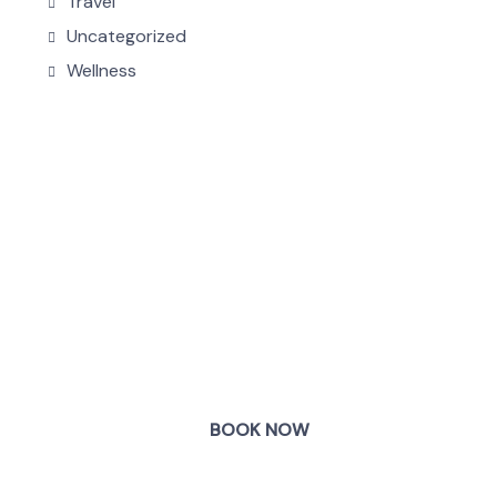
Travel
Uncategorized
Wellness
COME
STAY & ENJOY
YOUR DAY
BOOK NOW